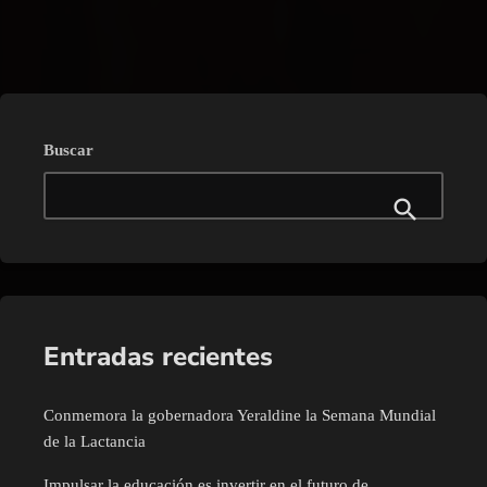
trending_flat
Buscar
Entradas recientes
Conmemora la gobernadora Yeraldine la Semana Mundial
de la Lactancia
Impulsar la educación es invertir en el futuro de