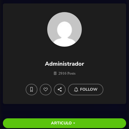
Administrador
2916 Posts
FOLLOW
ARTICULO
arrow_drop_down