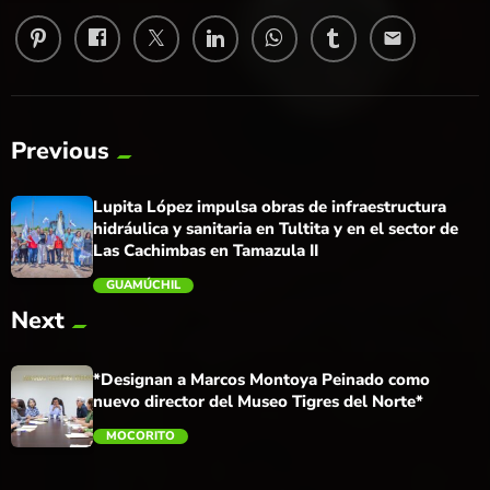
email
Previous
Lupita López impulsa obras de infraestructura
hidráulica y sanitaria en Tultita y en el sector de
Las Cachimbas en Tamazula II
GUAMÚCHIL
Next
trending_flat
*Designan a Marcos Montoya Peinado como
nuevo director del Museo Tigres del Norte*
MOCORITO