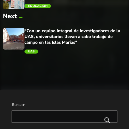
EDUCACIÓN
Next
trending_flat
*Con un equipo integral de investigadores de la
UAS, universitarios llevan a cabo trabajo de
campo en las Islas Marías*
UAS
trending_flat
Buscar