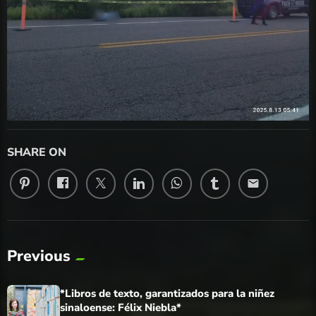
SHARE ON
email
Previous
*Libros de texto, garantizados para la niñez
sinaloense: Félix Niebla*