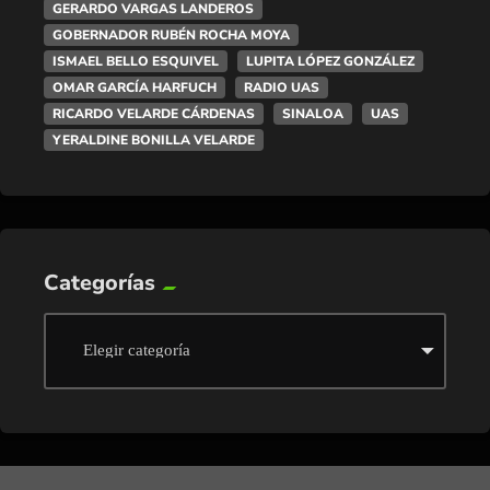
GERARDO VARGAS LANDEROS
GOBERNADOR RUBÉN ROCHA MOYA
ISMAEL BELLO ESQUIVEL
LUPITA LÓPEZ GONZÁLEZ
OMAR GARCÍA HARFUCH
RADIO UAS
RICARDO VELARDE CÁRDENAS
SINALOA
UAS
YERALDINE BONILLA VELARDE
Categorías