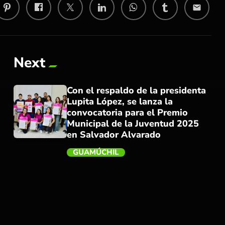
email
Next
Con el respaldo de la presidenta
Lupita López, se lanza la
convocatoria para el Premio
Municipal de la Juventud 2025
en Salvador Alvarado
GUAMÚCHIL
trending_flat