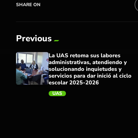
SHARE ON
Previous
La UAS retoma sus labores
administrativas, atendiendo y
solucionando inquietudes y
servicios para dar inició al ciclo
escolar 2025-2026
UAS
trending_flat