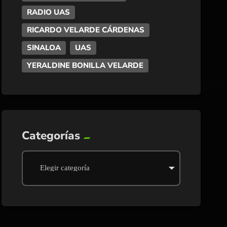
RADIO UAS
RICARDO VELARDE CÁRDENAS
SINALOA
UAS
YERALDINE BONILLA VELARDE
Categorías