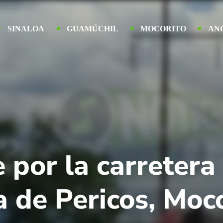
SINALOA
GUAMÚCHIL
MOCORITO
AN
e por la carretera
 de Pericos, Moco