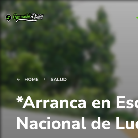
HOME
SALUD
arrow_back
keyboard_arrow_right
*Arranca en E
Nacional de Lu