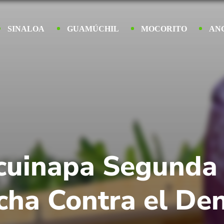
SINALOA
GUAMÚCHIL
MOCORITO
AN
scuinapa Segunda
cha Contra el De