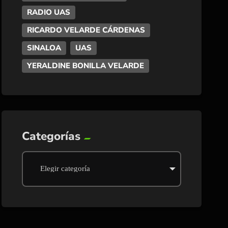
RADIO UAS
RICARDO VELARDE CÁRDENAS
SINALOA
UAS
YERALDINE BONILLA VELARDE
Categorías