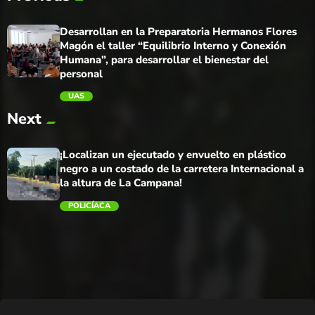
Desarrollan en la Preparatoria Hermanos Flores
Magón el taller “Equilibrio Interno y Conexión
Humana”, para desarrollar el bienestar del
personal
UAS
Next
trending_flat
¡Localizan un ejecutado y envuelto en plástico
negro a un costado de la carretera Internacional a
la altura de La Campana!
POLICÍACA
trending_flat