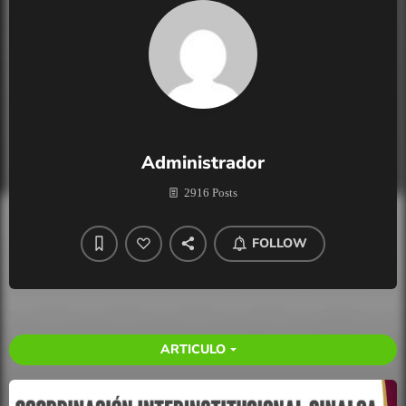
Administrador
2916 Posts
FOLLOW
ARTICULO
arrow_drop_down