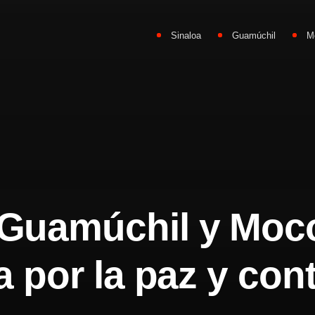
Sinaloa
Guamúchil
M
Guamúchil y Mocor
 por la paz y cont