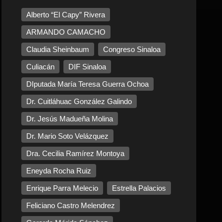
Alberto “El Capy” Rivera
ARMANDO CAMACHO
Claudia Sheinbaum
Congreso Sinaloa
Culiacán
DIF Sinaloa
DIputada María Teresa Guerra Ochoa
Dr. Cuitláhuac González Galindo
Dr. Jesús Madueña Molina
Dr. Mario Soto Velázquez
Dra. Cecilia Ramírez Montoya
Eneyda Rocha Ruiz
Enrique Parra Melecio
Estrella Palacios
Feliciano Castro Melendrez