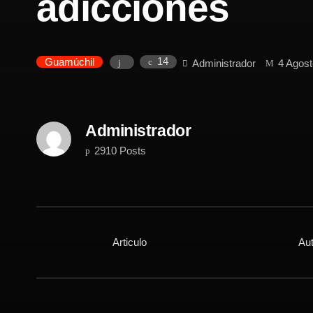
adicciones
14
Guamúchil
Administrador
4 Agost
Administrador
2910 Posts
Articulo
Aut