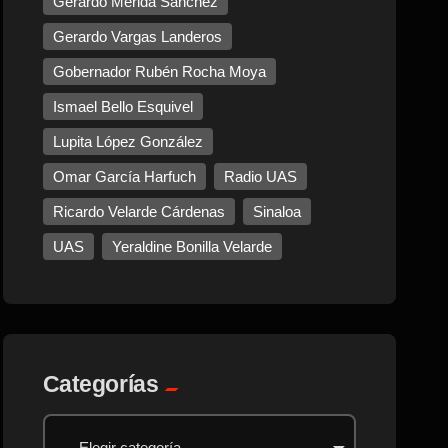
Gerardo Mérida Sánchez
Gerardo Vargas Landeros
Gobernador Rubén Rocha Moya
Ismael Bello Esquivel
Lupita López González
Omar García Harfuch
Radio UAS
Ricardo Velarde Cárdenas
Sinaloa
UAS
Yeraldine Bonilla Velarde
Categorías