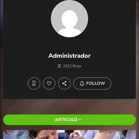
Administrador
2922 Posts
FOLLOW
ARTICULO
arrow_drop_down