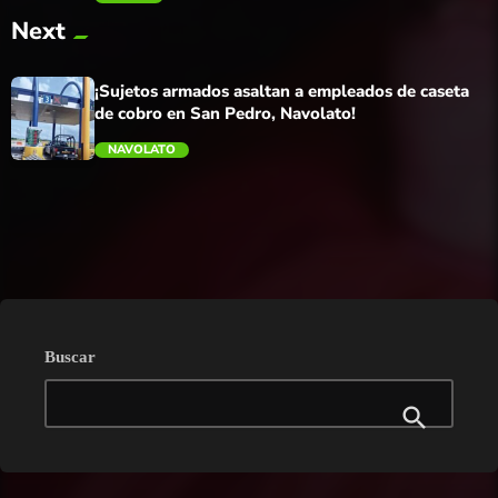
Next
trending_flat
¡Sujetos armados asaltan a empleados de caseta
de cobro en San Pedro, Navolato!
NAVOLATO
trending_flat
Buscar