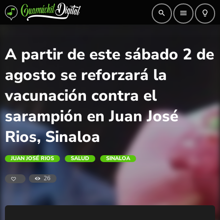
search
menu
lightbulb_outline
A partir de este sábado 2 de
agosto se reforzará la
vacunación contra el
sarampión en Juan José
Rios, Sinaloa
JUAN JOSÉ RIOS
SALUD
SINALOA
26