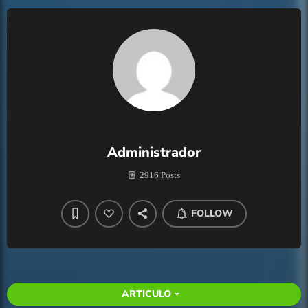
Administrador
2916 Posts
FOLLOW
ARTICULO
arrow_drop_down