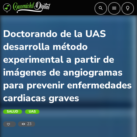
search
menu
lightbulb_outline
Doctorando de la UAS
desarrolla método
experimental a partir de
imágenes de angiogramas
para prevenir enfermedades
cardiacas graves
SALUD
UAS
23