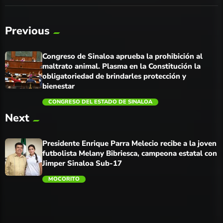
Previous
Congreso de Sinaloa aprueba la prohibición al
maltrato animal. Plasma en la Constitución la
obligatoriedad de brindarles protección y
bienestar
CONGRESO DEL ESTADO DE SINALOA
Next
trending_flat
Presidente Enrique Parra Melecio recibe a la joven
futbolista Melany Bibriesca, campeona estatal con
Jimper Sinaloa Sub-17
MOCORITO
trending_flat