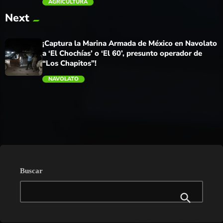
AGRICULTURA
Next
trending_flat
¡Captura la Marina Armada de México en Navolato
a ‘El Chochías’ o ‘El 60’, presunto operador de
“Los Chapitos”!
NAVOLATO
trending_flat
Buscar