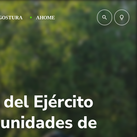
search
lightbulb_outline
GOSTURA
AHOME
del Ejército
munidades de