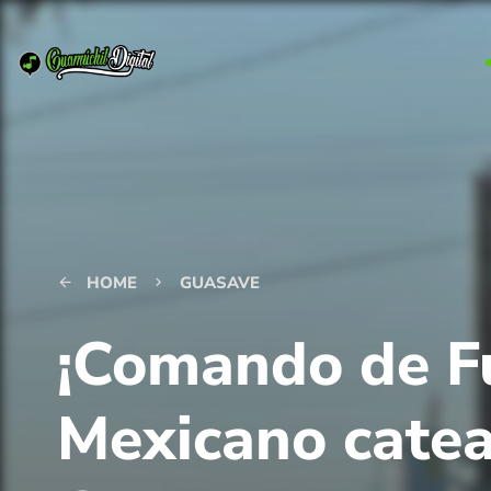
HOME
GUASAVE
arrow_back
keyboard_arrow_right
¡Comando de Fu
Mexicano cate