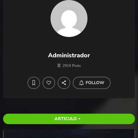
Administrador
2916 Posts
FOLLOW
ARTICULO
arrow_drop_down