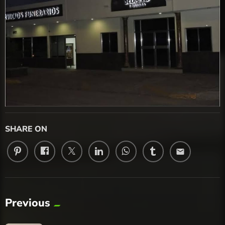
SHARE ON
email
Previous