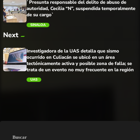
`Presunta responsable del delito de abuso de
autoridad, Cecilia “N”, suspendida temporalmente
de su cargo`
SINALOA
Next
trending_flat
Investigadora de la UAS detalla que sismo
ocurrido en Culiacán se ubicó en un área
tectónicamente activa y posible zona de falla; se
trata de un evento no muy frecuente en la región
UAS
trending_flat
Buscar