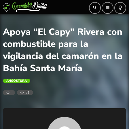
search
menu
lightbulb_outline
Apoya “El Capy” Rivera con
combustible para la
vigilancia del camarón en la
Bahía Santa María
ANGOSTURA
31