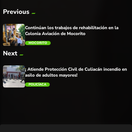
Previous
Continúan los trabajos de rehabilitación en la
Colonia Aviación de Mocorito
MOCORITO
Next
trending_flat
¡ Atiende Protección Civil de Culiacán incendio en
asilo de adultos mayores!
POLICÍACA
trending_flat