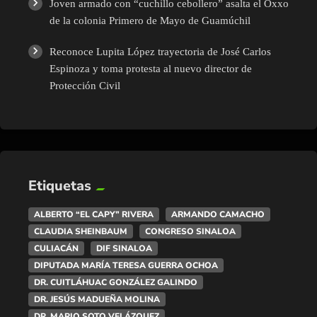
Joven armado con “cuchillo cebollero” asalta el Oxxo
de la colonia Primero de Mayo de Guamúchil
Reconoce Lupita López trayectoria de José Carlos
Espinoza y toma protesta al nuevo director de
Protección Civil
Etiquetas
ALBERTO “EL CAPY” RIVERA
ARMANDO CAMACHO
CLAUDIA SHEINBAUM
CONGRESO SINALOA
CULIACÁN
DIF SINALOA
DIPUTADA MARÍA TERESA GUERRA OCHOA
DR. CUITLÁHUAC GONZÁLEZ GALINDO
DR. JESÚS MADUEÑA MOLINA
DR. MARIO SOTO VELÁZQUEZ