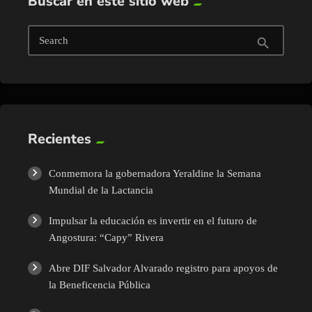
Buscar en este sitio web
Search
search
Recientes
Conmemora la gobernadora Yeraldine la Semana
Mundial de la Lactancia
Impulsar la educación es invertir en el futuro de
Angostura: “Capy” Rivera
Abre DIF Salvador Alvarado registro para apoyos de
la Beneficencia Pública