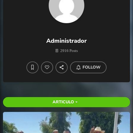
Administrador
2916 Posts
FOLLOW
ARTICULO
arrow_drop_down