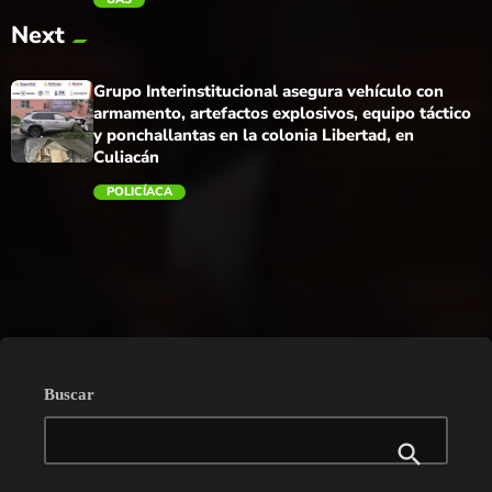
trending_flat
Next
Grupo Interinstitucional asegura vehículo con
armamento, artefactos explosivos, equipo táctico
y ponchallantas en la colonia Libertad, en
Culiacán
POLICÍACA
trending_flat
Buscar