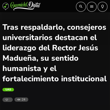
search
menu
lightbulb_outline
Tras respaldarlo, consejeros
universitarios destacan el
liderazgo del Rector Jesús
Madueña, su sentido
humanista y el
fortalecimiento institucional
UAS
24