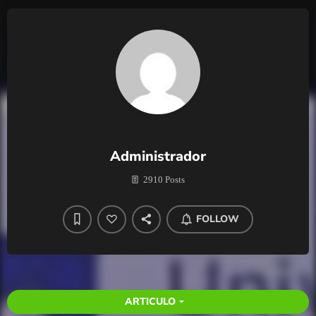
Administrador
2910 Posts
FOLLOW
ARTICULO
arrow_drop_down