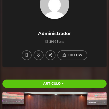
Administrador
2916 Posts
FOLLOW
ARTICULO
arrow_drop_down