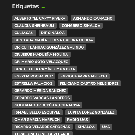
Etiquetas
ALBERTO “EL CAPY” RIVERA
ARMANDO CAMACHO
CLAUDIA SHEINBAUM
CONGRESO SINALOA
CULIACÁN
DIF SINALOA
DIPUTADA MARÍA TERESA GUERRA OCHOA
DR. CUITLÁHUAC GONZÁLEZ GALINDO
DR. JESÚS MADUEÑA MOLINA
DR. MARIO SOTO VELÁZQUEZ
DRA. CECILIA RAMÍREZ MONTOYA
ENEYDA ROCHA RUIZ
ENRIQUE PARRA MELECIO
ESTRELLA PALACIOS
FELICIANO CASTRO MELENDREZ
GERARDO MÉRIDA SÁNCHEZ
GERARDO VARGAS LANDEROS
GOBERNADOR RUBÉN ROCHA MOYA
ISMAEL BELLO ESQUIVEL
LUPITA LÓPEZ GONZÁLEZ
OMAR GARCÍA HARFUCH
RADIO UAS
RICARDO VELARDE CÁRDENAS
SINALOA
UAS
YERALDINE BONILLA VELARDE