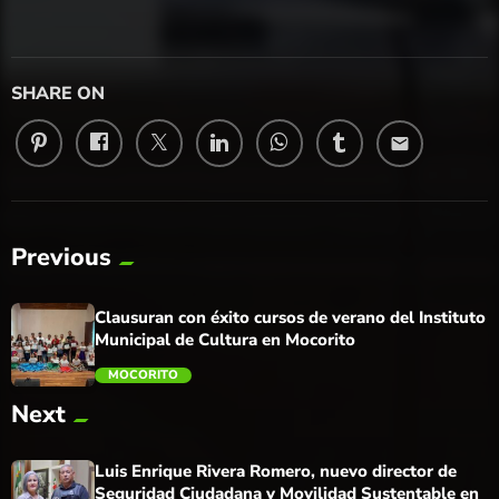
SHARE ON
email
Previous
Clausuran con éxito cursos de verano del Instituto
Municipal de Cultura en Mocorito
MOCORITO
Next
trending_flat
Luis Enrique Rivera Romero, nuevo director de
Seguridad Ciudadana y Movilidad Sustentable en