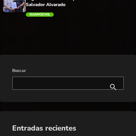
Salvador Alvarado
GUAMÚCHIL
trending_flat
Buscar
Entradas recientes