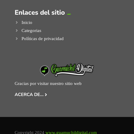
Enlaces del sitio
Inicio
Categorias
Políticas de privacidad
Gracias por visitar nuestro sitio web
ACERCA DE...
Copyright 2024
www.guamuchildigital.com