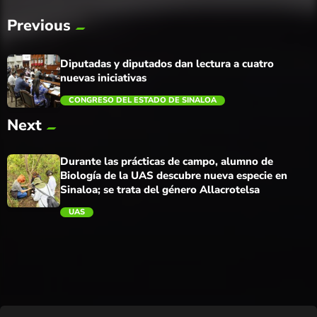
Previous
Diputadas y diputados dan lectura a cuatro
nuevas iniciativas
CONGRESO DEL ESTADO DE SINALOA
Next
trending_flat
Durante las prácticas de campo, alumno de
Biología de la UAS descubre nueva especie en
Sinaloa; se trata del género Allacrotelsa
UAS
trending_flat