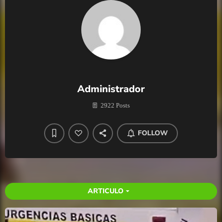
Administrador
2922 Posts
FOLLOW
ARTICULO
arrow_drop_down