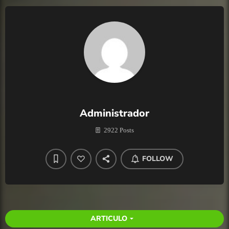
Administrador
2922 Posts
FOLLOW
ARTICULO
arrow_drop_down