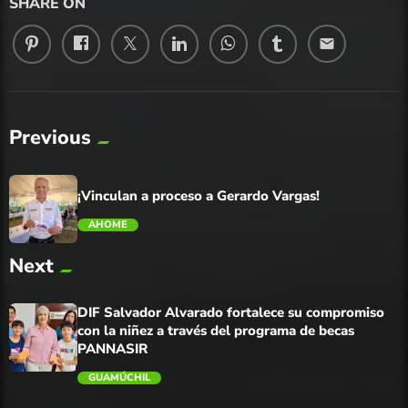
SHARE ON
email
Previous
¡Vinculan a proceso a Gerardo Vargas!
AHOME
Next
trending_flat
DIF Salvador Alvarado fortalece su compromiso
con la niñez a través del programa de becas
PANNASIR
GUAMÚCHIL