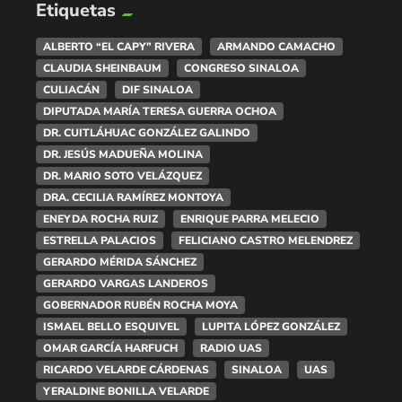
Etiquetas
ALBERTO “EL CAPY” RIVERA
ARMANDO CAMACHO
CLAUDIA SHEINBAUM
CONGRESO SINALOA
CULIACÁN
DIF SINALOA
DIPUTADA MARÍA TERESA GUERRA OCHOA
DR. CUITLÁHUAC GONZÁLEZ GALINDO
DR. JESÚS MADUEÑA MOLINA
DR. MARIO SOTO VELÁZQUEZ
DRA. CECILIA RAMÍREZ MONTOYA
ENEYDA ROCHA RUIZ
ENRIQUE PARRA MELECIO
ESTRELLA PALACIOS
FELICIANO CASTRO MELENDREZ
GERARDO MÉRIDA SÁNCHEZ
GERARDO VARGAS LANDEROS
GOBERNADOR RUBÉN ROCHA MOYA
ISMAEL BELLO ESQUIVEL
LUPITA LÓPEZ GONZÁLEZ
OMAR GARCÍA HARFUCH
RADIO UAS
RICARDO VELARDE CÁRDENAS
SINALOA
UAS
YERALDINE BONILLA VELARDE