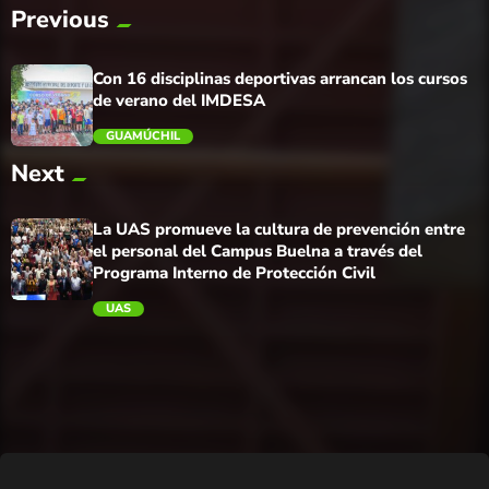
Previous
Con 16 disciplinas deportivas arrancan los cursos
de verano del IMDESA
GUAMÚCHIL
Next
trending_flat
La UAS promueve la cultura de prevención entre
el personal del Campus Buelna a través del
Programa Interno de Protección Civil
UAS
trending_flat