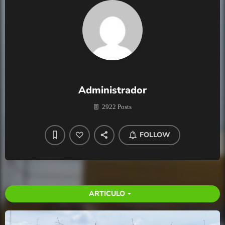
Administrador
2922 Posts
FOLLOW
ARTICULO
arrow_drop_down