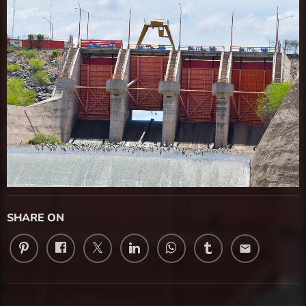
SHARE ON
email