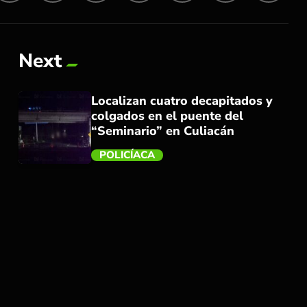
Next
Localizan cuatro decapitados y
colgados en el puente del
“Seminario” en Culiacán
POLICÍACA
trending_flat