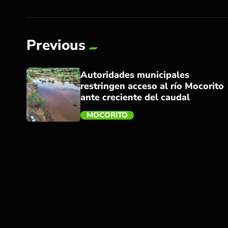
Previous
Autoridades municipales
restringen acceso al río Mocorito
ante creciente del caudal
MOCORITO
trending_flat