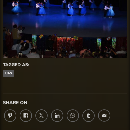
TAGGED AS:
UAS
SHARE ON
email