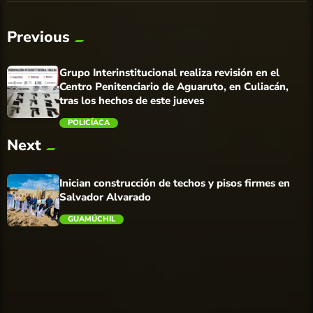
Previous
Grupo Interinstitucional realiza revisión en el
Centro Penitenciario de Aguaruto, en Culiacán,
tras los hechos de este jueves
POLICÍACA
Next
trending_flat
Inician construcción de techos y pisos firmes en
Salvador Alvarado
GUAMÚCHIL
trending_flat