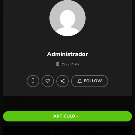
Administrador
2922 Posts
FOLLOW
ARTICULO
arrow_drop_down