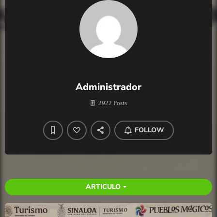
Administrador
2922 Posts
FOLLOW
ARTICULO
arrow_drop_down