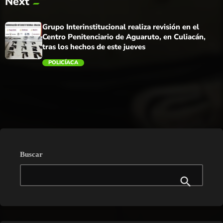
Next
trending_flat
Grupo Interinstitucional realiza revisión en el
Centro Penitenciario de Aguaruto, en Culiacán,
tras los hechos de este jueves
POLICÍACA
trending_flat
Buscar