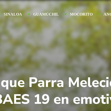
SINALOA
GUAMÚCHIL
MOCORITO
AN
ique Parra Melec
BAES 19 en emoti