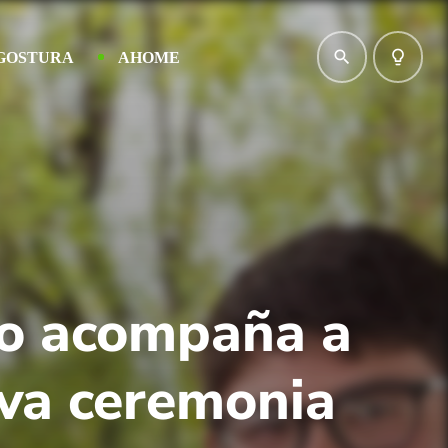
search
lightbulb_outline
GOSTURA
AHOME
io acompaña a
va ceremonia