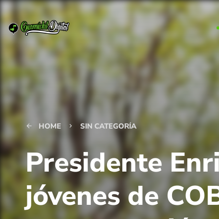
HOME
SIN CATEGORÍA
arrow_back
keyboard_arrow_right
Presidente Enr
jóvenes de CO