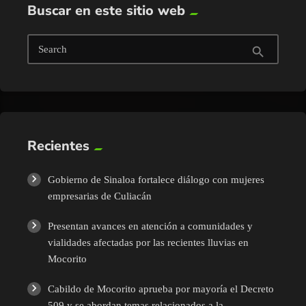
Buscar en este sitio web
Search
search
Recientes
Gobierno de Sinaloa fortalece diálogo con mujeres
empresarias de Culiacán
Presentan avances en atención a comunidades y
vialidades afectadas por las recientes lluvias en
Mocorito
Cabildo de Mocorito aprueba por mayoría el Decreto
509 y se abordan temas relacionados a la