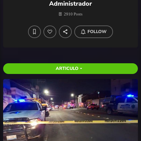
Administrador
2910 Posts
FOLLOW
ARTICULO
arrow_drop_down