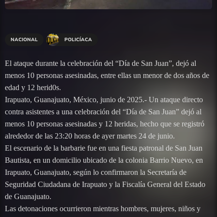
NACIONAL
POLICÍACA
El ataque durante la celebración del “Día de San Juan”, dejó al
menos 10 personas asesinadas, entre ellas un menor de dos años de
edad y 12 herid0s.
Irapuato, Guanajuato, México, junio de 2025.- Un ataque directo
contra asistentes a una celebración del “Día de San Juan” dejó al
menos 10 personas asesinadas y 12 heridas, hecho que se registró
alrededor de las 23:20 horas de ayer martes 24 de junio.
El escenario de la barbarie fue en una fiesta patronal de San Juan
Bautista, en un domicilio ubicado de la colonia Barrio Nuevo, en
Irapuato, Guanajuato, según lo confirmaron la Secretaría de
Seguridad Ciudadana de Irapuato y la Fiscalía General del Estado
de Guanajuato.
Las detonaciones ocurrieron mientras hombres, mujeres, niños y