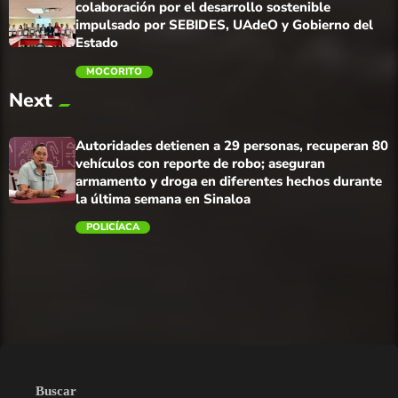
colaboración por el desarrollo sostenible
impulsado por SEBIDES, UAdeO y Gobierno del
Estado
MOCORITO
Next
trending_flat
Autoridades detienen a 29 personas, recuperan 80
vehículos con reporte de robo; aseguran
armamento y droga en diferentes hechos durante
la última semana en Sinaloa
POLICÍACA
trending_flat
Buscar