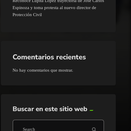
Reconoce Lupita López trayectoria de José Carlos
Espinoza y toma protesta al nuevo director de
Protección Civil
Comentarios recientes
No hay comentarios que mostrar.
Buscar en este sitio web
search
Search