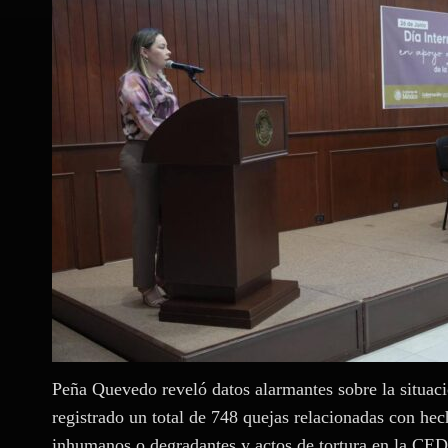
Peña Quevedo reveló datos alarmantes sobre la situaci
registrado un total de 748 quejas relacionadas con hech
inhumanos o degradantes y actos de tortura en la CED