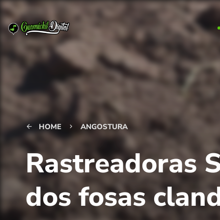
HOME
ANGOSTURA
arrow_back
keyboard_arrow_right
Rastreadoras S
dos fosas cland