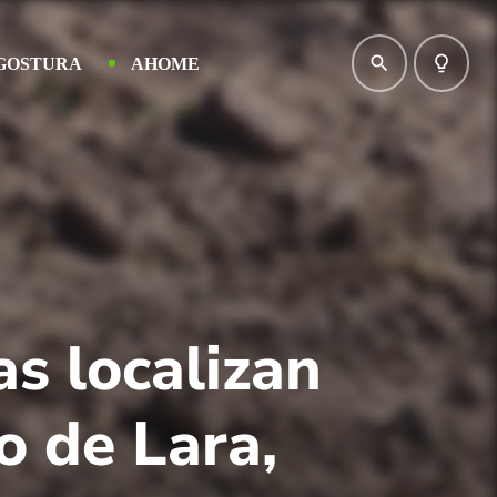
search
lightbulb_outline
GOSTURA
AHOME
s localizan
o de Lara,