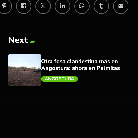
email
Next
Otra fosa clandestina más en
Angostura: ahora en Palmitas
ANGOSTURA
trending_flat