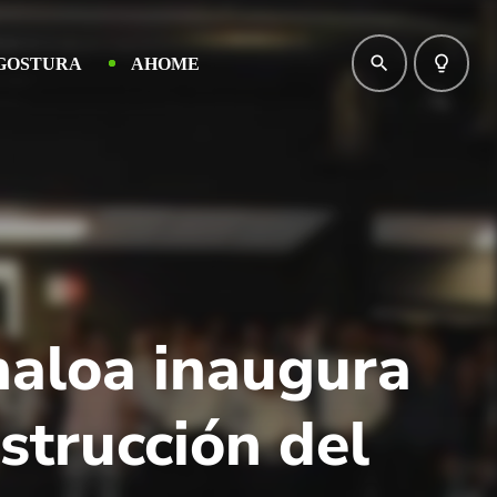
search
lightbulb_outline
GOSTURA
AHOME
naloa inaugura
nstrucción del