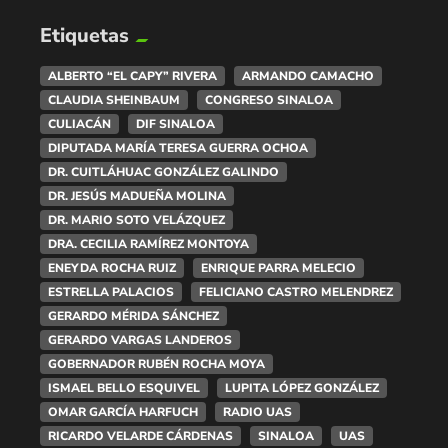
Etiquetas
ALBERTO “EL CAPY” RIVERA
ARMANDO CAMACHO
CLAUDIA SHEINBAUM
CONGRESO SINALOA
CULIACÁN
DIF SINALOA
DIPUTADA MARÍA TERESA GUERRA OCHOA
DR. CUITLÁHUAC GONZÁLEZ GALINDO
DR. JESÚS MADUEÑA MOLINA
DR. MARIO SOTO VELÁZQUEZ
DRA. CECILIA RAMÍREZ MONTOYA
ENEYDA ROCHA RUIZ
ENRIQUE PARRA MELECIO
ESTRELLA PALACIOS
FELICIANO CASTRO MELENDREZ
GERARDO MÉRIDA SÁNCHEZ
GERARDO VARGAS LANDEROS
GOBERNADOR RUBÉN ROCHA MOYA
ISMAEL BELLO ESQUIVEL
LUPITA LÓPEZ GONZÁLEZ
OMAR GARCÍA HARFUCH
RADIO UAS
RICARDO VELARDE CÁRDENAS
SINALOA
UAS