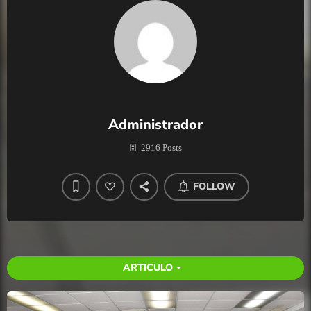
Administrador
2916 Posts
FOLLOW
ARTICULO
arrow_drop_down