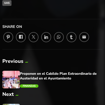
UAS
SHARE ON
email
Previous
Proponen en el Cabildo Plan Extraordinario de
Austeridad en el Ayuntamiento
FINANZAS
Next
trending_flat