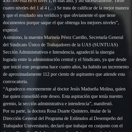
450-500 está en el nivel 1, el más alto, y así sucesivamente. Tiene
cuatro niveles del 1 al 4 (…) Se trata de calificar de la mejor manera
y que el resultado sea verídico y que obviamente el que tiene
documentos porque saque el que obtenga los mejores niveles”,
expresó.
Asimismo, la maestra Marisela Pérez Carrillo, Secretaría General
del Sindicato Único de Trabajadores de la UAS (SUNTUAS)
Sección Administrativos e Intendencia, agradeció la sinergia
lograda entre la administración central y el Sindicato, ya que desde
que inició este programa hace cuatro años, ha habido un incremento
de aproximadamente 112 por ciento de aspirantes que atiende esta
convocatoria.
“Agradezco enormemente al doctor Jesús Madueña Molina, quien
fue quien consolidó este deseo. Esta aspiración que tenía nuestro
gremio, la sección administrativa e intendencia”, manifestó.
Por su parte, la doctora Rosa Duarte Quintero, titular de la
Dirección General del Programa de Estímulos al Desempeño del
Trabajador Universitario, declaró que trabajar en conjunto con el