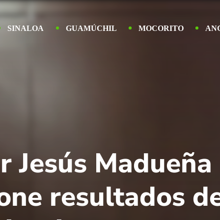
SINALOA
GUAMÚCHIL
MOCORITO
AN
or Jesús Madueña 
pone resultados d