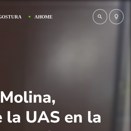
search
lightbulb_outline
GOSTURA
AHOME
Molina,
e la UAS en la