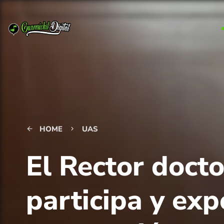
HOME
UAS
arrow_back
keyboard_arrow_right
El Rector doct
participa y ex