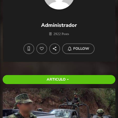
Administrador
2922 Posts
FOLLOW
ARTICULO
arrow_drop_down