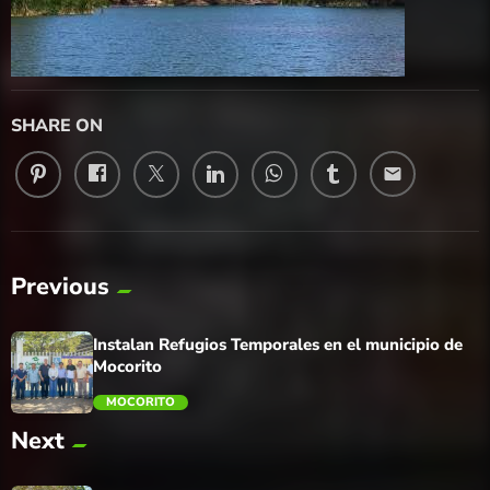
SHARE ON
email
Previous
Instalan Refugios Temporales en el municipio de
Mocorito
MOCORITO
Next
trending_flat