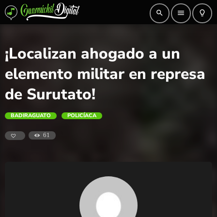
search
menu
lightbulb_outline
¡Localizan ahogado a un
elemento militar en represa
de Surutato!
BADIRAGUATO
POLICÍACA
61