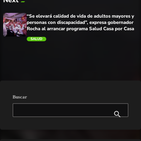
Next
trending_flat
“Se elevará calidad de vida de adultos mayores y
personas con discapacidad”, expresa gobernador
Rocha al arrancar programa Salud Casa por Casa
SALUD
trending_flat
Buscar