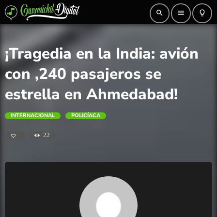
search
menu
lightbulb_outline
¡Tragedia en la India: avión
con ,240 pasajeros se
estrella en Ahmedabad!
INTERNACIONAL
POLICÍACA
22