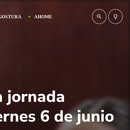
search
lightbulb_outline
GOSTURA
AHOME
a jornada
rnes 6 de junio