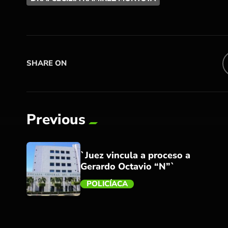
SHARE ON
Previous
`Juez vincula a proceso a
Gerardo Octavio “N”`
POLICÍACA
trending_flat