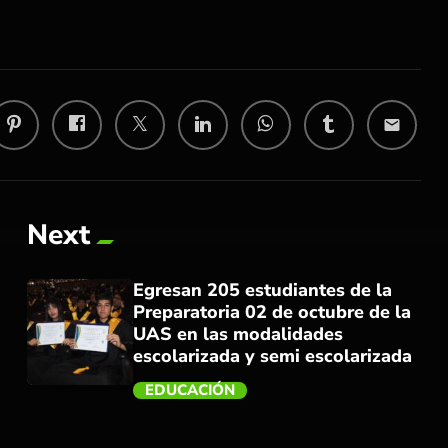
email
Next
Egresan 205 estudiantes de la
Preparatoria 02 de octubre de la
UAS en las modalidades
escolarizada y semi escolarizada
EDUCACIÓN
trending_flat