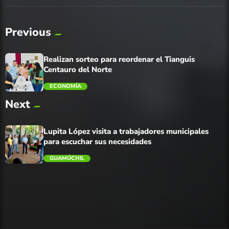
Previous
Realizan sorteo para reordenar el Tianguis
Centauro del Norte
ECONOMÍA
Next
trending_flat
Lupita López visita a trabajadores municipales
para escuchar sus necesidades
GUAMÚCHIL
trending_flat