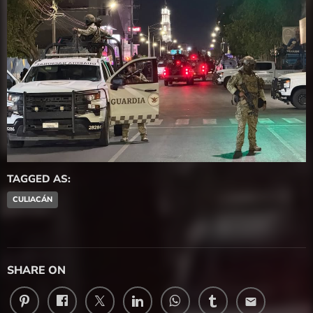
TAGGED AS:
CULIACÁN
SHARE ON
email