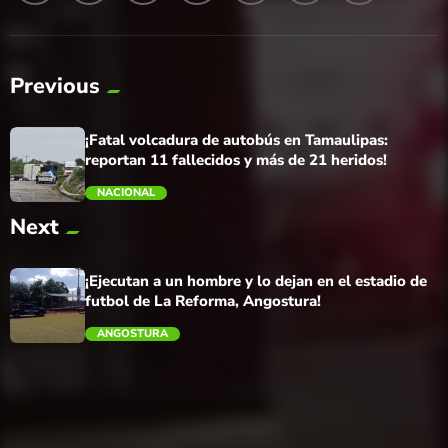
Previous
¡Fatal volcadura de autobús en Tamaulipas:
reportan 11 fallecidos y más de 21 heridos!
NACIONAL
Next
trending_flat
¡Ejecutan a un hombre y lo dejan en el estadio de
futbol de La Reforma, Angostura!
ANGOSTURA
trending_flat