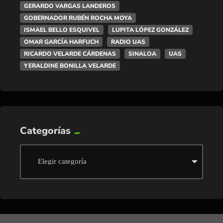
GERARDO VARGAS LANDEROS
GOBERNADOR RUBÉN ROCHA MOYA
ISMAEL BELLO ESQUIVEL
LUPITA LÓPEZ GONZÁLEZ
OMAR GARCÍA HARFUCH
RADIO UAS
RICARDO VELARDE CÁRDENAS
SINALOA
UAS
YERALDINE BONILLA VELARDE
Categorías