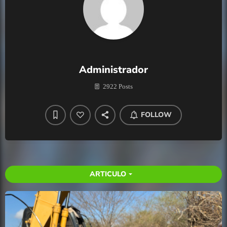
Administrador
2922 Posts
FOLLOW
ARTICULO
arrow_drop_down