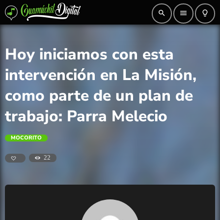
search
menu
lightbulb_outline
Hoy iniciamos con esta
intervención en La Misión,
como parte de un plan de
trabajo: Parra Melecio
MOCORITO
22