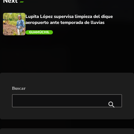
Next
trending_flat
Lupita López supervisa limpieza del dique
aeropuerto ante temporada de lluvias
GUAMÚCHIL
trending_flat
Buscar