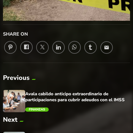
SHARE ON
email
Previous
Avala cabildo anticipo extraordinario de
participaciones para cubrir adeudos con el IMSS
FINANZAS
Next
trending_flat