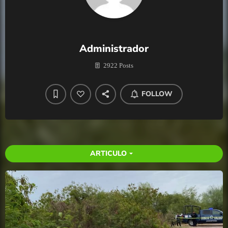
Administrador
2922 Posts
FOLLOW
ARTICULO
arrow_drop_down