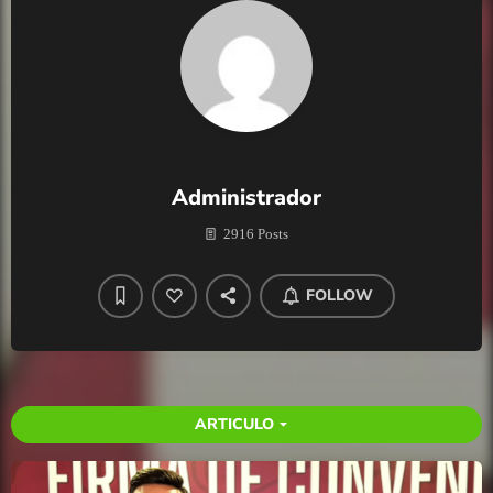
Administrador
2916 Posts
FOLLOW
ARTICULO
arrow_drop_down