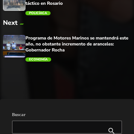
táctico en Rosario
POLICÍACA
Next
trending_flat
Programa de Motores Marinos se mantendrá este
año, no obstante incremento de aranceles:
Gobernador Rocha
ECONOMÍA
trending_flat
Buscar