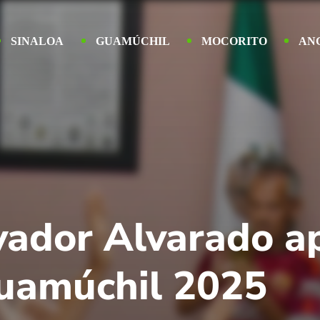
SINALOA
GUAMÚCHIL
MOCORITO
AN
vador Alvarado a
Guamúchil 2025