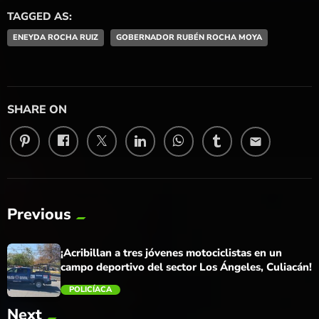
TAGGED AS:
ENEYDA ROCHA RUIZ
GOBERNADOR RUBÉN ROCHA MOYA
SHARE ON
email
Previous
¡Acribillan a tres jóvenes motociclistas en un
campo deportivo del sector Los Ángeles, Culiacán!
POLICÍACA
Next