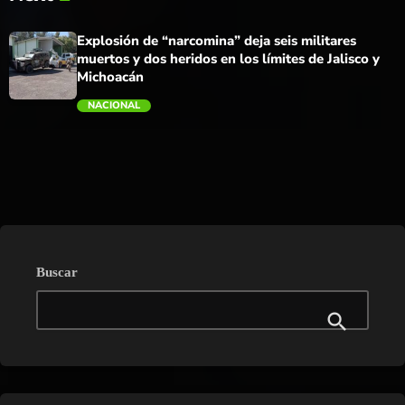
trending_flat
Explosión de “narcomina” deja seis militares
muertos y dos heridos en los límites de Jalisco y
Michoacán
NACIONAL
trending_flat
Buscar