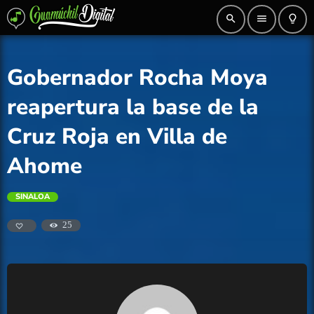
search
menu
lightbulb_outline
Gobernador Rocha Moya
reapertura la base de la
Cruz Roja en Villa de
Ahome
SINALOA
25