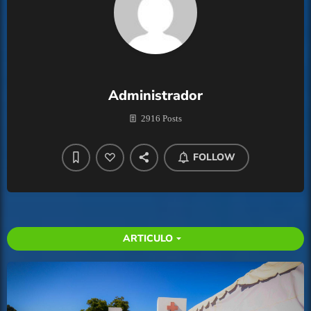
Administrador
2916 Posts
FOLLOW
ARTICULO
arrow_drop_down