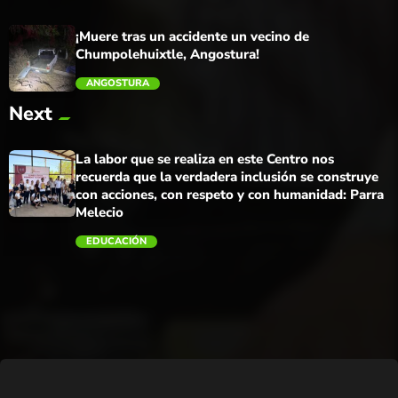
¡Muere tras un accidente un vecino de
Chumpolehuixtle, Angostura!
ANGOSTURA
Next
trending_flat
La labor que se realiza en este Centro nos
recuerda que la verdadera inclusión se construye
con acciones, con respeto y con humanidad: Parra
Melecio
EDUCACIÓN
trending_flat