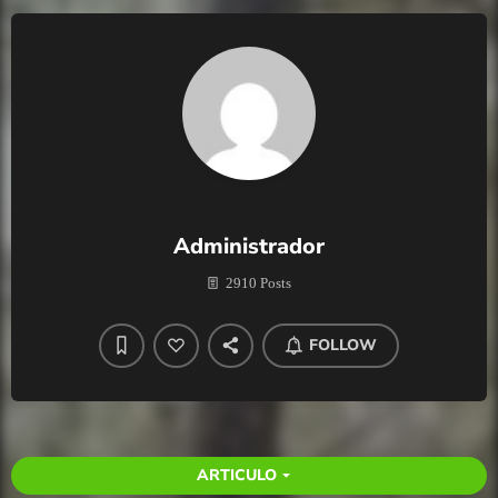
Administrador
2910 Posts
FOLLOW
ARTICULO
arrow_drop_down