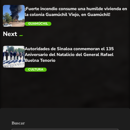
¡Fuerte incendio consume una humilde vivienda en
la colonia Guamúchil Viejo, en Guamúchil!
GUAMÚCHIL
Next
trending_flat
Autoridades de Sinaloa conmemoran el 135
Aniversario del Natalicio del General Rafael
Buelna Tenorio
CULTURA
trending_flat
Buscar