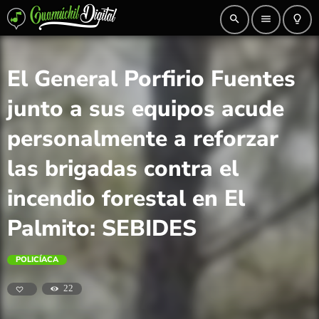
search
menu
lightbulb_outline
El General Porfirio Fuentes
junto a sus equipos acude
personalmente a reforzar
las brigadas contra el
incendio forestal en El
Palmito: SEBIDES
POLICÍACA
22