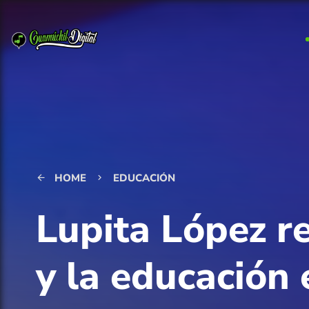
HOME
EDUCACIÓN
arrow_back
keyboard_arrow_right
Lupita López r
y la educación 