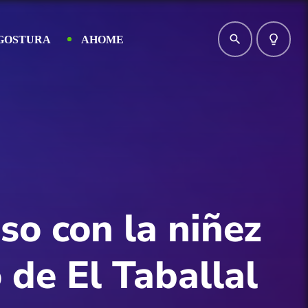
search
lightbulb_outline
GOSTURA
AHOME
o con la niñez
 de El Taballal