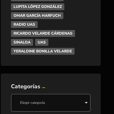
LUPITA LÓPEZ GONZÁLEZ
OMAR GARCÍA HARFUCH
RADIO UAS
RICARDO VELARDE CÁRDENAS
SINALOA
UAS
YERALDINE BONILLA VELARDE
Categorías