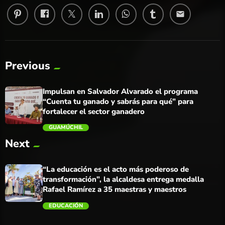
email
Previous
Impulsan en Salvador Alvarado el programa
“Cuenta tu ganado y sabrás para qué” para
fortalecer el sector ganadero
GUAMÚCHIL
Next
trending_flat
“La educación es el acto más poderoso de
transformación”, la alcaldesa entrega medalla
Rafael Ramírez a 35 maestras y maestros
EDUCACIÓN