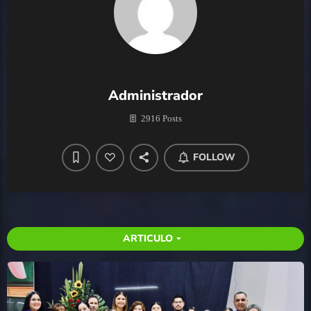
Administrador
2916 Posts
FOLLOW
ARTICULO
arrow_drop_down