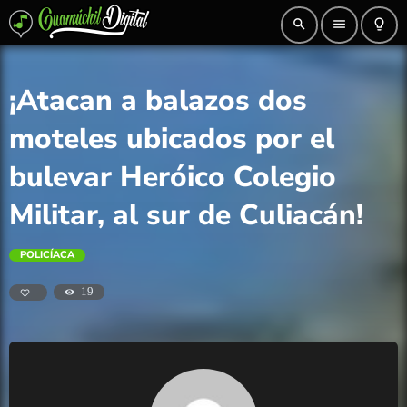
search
menu
lightbulb_outline
¡Atacan a balazos dos
moteles ubicados por el
bulevar Heróico Colegio
Militar, al sur de Culiacán!
POLICÍACA
19