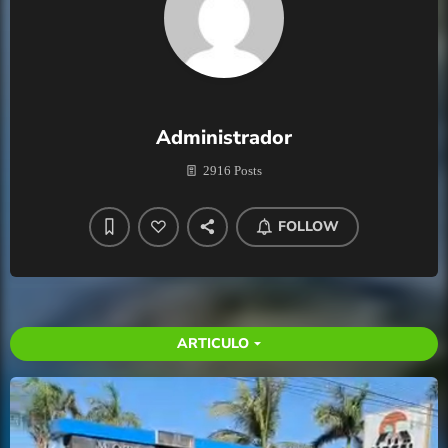
Administrador
2916 Posts
FOLLOW
ARTICULO
arrow_drop_down