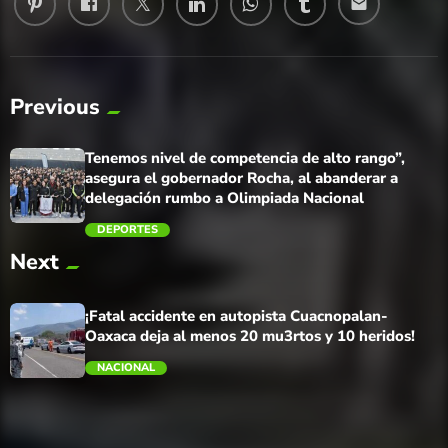
email
Previous
Tenemos nivel de competencia de alto rango”,
asegura el gobernador Rocha, al abanderar a
delegación rumbo a Olimpiada Nacional
DEPORTES
Next
trending_flat
¡Fatal accidente en autopista Cuacnopalan-
Oaxaca deja al menos 20 mu3rtos y 10 heridos!
NACIONAL
trending_flat