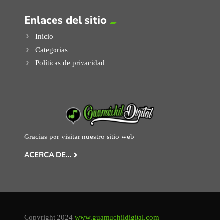
Enlaces del sitio
Inicio
Categorias
Políticas de privacidad
Gracias por visitar nuestro sitio web
ACERCA DE...
Copyright 2024
www.guamuchildigital.com