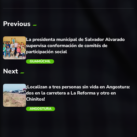
Previous
La presidenta municipal de Salvador Alvarado
supervisa conformación de comités de
participación social
GUAMÚCHIL
Next
trending_flat
¡Localizan a tres personas sin vida en Angostura:
dos en la carretera a La Reforma y otro en
Chinitos!
ANGOSTURA
trending_flat