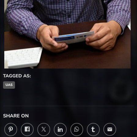
TAGGED AS:
UAS
SHARE ON
email