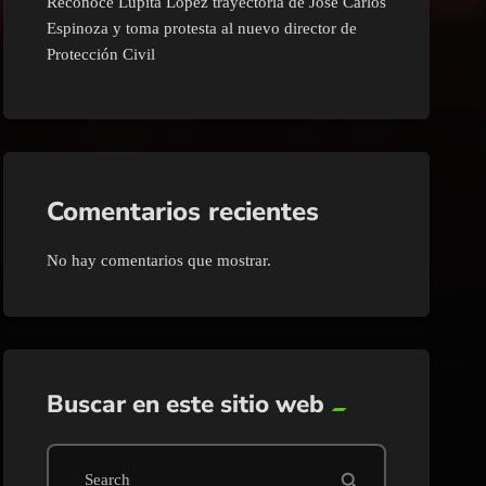
Reconoce Lupita López trayectoria de José Carlos
Espinoza y toma protesta al nuevo director de
Protección Civil
Comentarios recientes
No hay comentarios que mostrar.
Buscar en este sitio web
search
Search