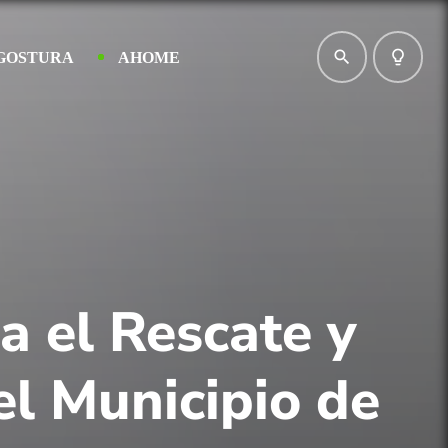
search
lightbulb_outline
GOSTURA
AHOME
a el Rescate y
el Municipio de