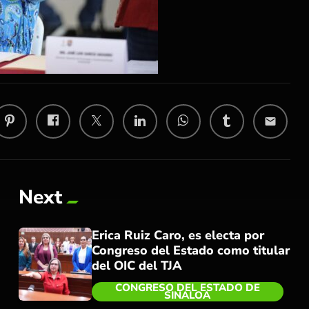
email
Next
Erica Ruiz Caro, es electa por
Congreso del Estado como titular
del OIC del TJA
CONGRESO DEL ESTADO DE
SINALOA