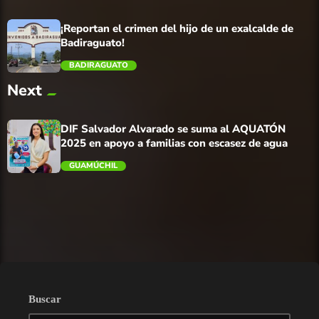
¡Reportan el crimen del hijo de un exalcalde de
Badiraguato!
BADIRAGUATO
Next
trending_flat
DIF Salvador Alvarado se suma al AQUATÓN
2025 en apoyo a familias con escasez de agua
GUAMÚCHIL
trending_flat
Buscar