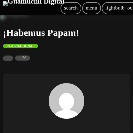
search
menu
lightbulb_ou
¡Habemus Papam!
INTERNACIONAL
20