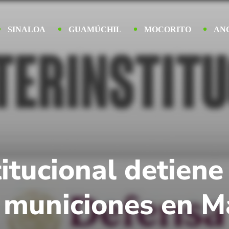
SINALOA
GUAMÚCHIL
MOCORITO
AN
itucional detiene 
 municiones en M