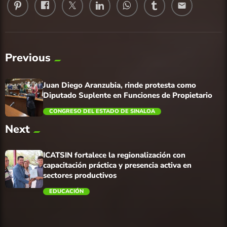
email
Previous
Juan Diego Aranzubia, rinde protesta como
Diputado Suplente en Funciones de Propietario
CONGRESO DEL ESTADO DE SINALOA
Next
trending_flat
ICATSIN fortalece la regionalización con
capacitación práctica y presencia activa en
sectores productivos
EDUCACIÓN
trending_flat