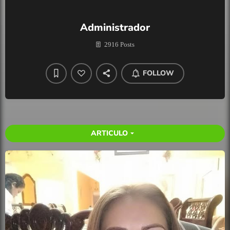
Administrador
2916 Posts
FOLLOW
ARTICULO
arrow_drop_down