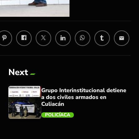
email
Next
Grupo Interinstitucional detiene
a dos civiles armados en
Culiacán
POLICÍACA
trending_flat