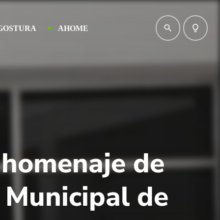
search
lightbulb_outline
GOSTURA
AHOME
 homenaje de
 Municipal de