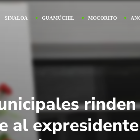
SINALOA
GUAMÚCHIL
MOCORITO
AN
nicipales rinden
e al expresidente